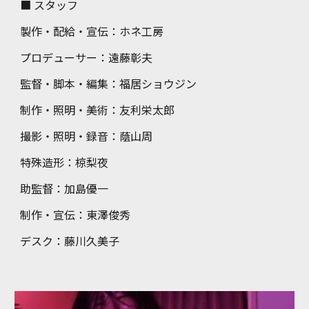
■ スタッフ
製作・配給・宣伝
：
ホネ工房
プロデューサー
：
遠藤彰夫
監督・脚本・編集
：
福居ショウジン
制作・照明・美術
：
友利栄太郎
撮影・照明・録音
：
蔭山周
特殊造形
：
椋梨夜
助監督
：
加島優一
制作・宣伝
：
東澤俊秀
デスク
：
藤川久美子