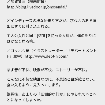
／
加賀賢三（映画監督）
http://blog.livedoor.jp/onosendai/
どインディーズの様な始まり方だが、求心力のある演
出にすぐに引き込まれる。
主人公女性と同じ[感覚]を持った人達が、僕の周りに
はかなり居る筈。
／
ゴッホ今泉（イラストレーター／「デパートメント
H」主宰）http://www.dept-h.com/
まず音が不快、映像が不快、ストーリーが不快。
こんなに不快な映画なのに、不思議と目が離せない。
食い入るように見入ってしまう。
鑑賞後、あまりの「圧倒的な何か」にやられてへとへ
とになってしまった。