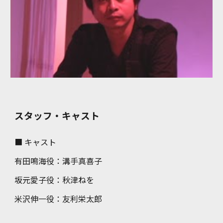
スタッフ・キャスト
■ キャスト
有田鳴海役
：
溝手真喜子
坂元愛子役
：
秋津ねを
米沢伸一役
：
友利栄太郎