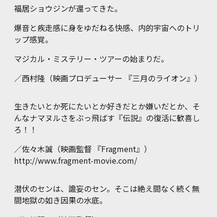
福居ショウジンが還ってきた。
爆音と疾走感に身をゆだねる快感、内的宇宙へのトリ
ップ感覚。
マジカル・ミステリー・ツアーの始まりだ。
／
西村隆（映画プロデューサー 『三月のライオン』）
生きたいとか死にたいとか好きだとか嫌いだとか、そ
んなナマヌルさをぶっ飛ばす『伝説』の復活に歓喜し
ろ！！
／
佐々木誠（映画監督 『Fragment』）
http://www.fragment-movie.com/
潜伏のセンは、譫妄のセン。そこは絶え間なく続く無
間地獄の如き因果の水底。