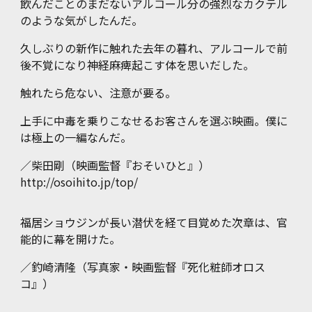
飲んだことのまだないアルコール分の強烈なカクテル
のような気がしたんだ。
久しぶりの新作に触れた去年の暮れ、アルコールで前
後不覚になり神経麻痺起こす体を思いだした。
触れたら危ない、注意が要る。
上手に中毒を乗りこなせるお客さんを選ぶ映画。僕に
は極上の一編なんだ。
／柴田剛（映画監督『おそいひと』）
http://osoihito.jp/top/
福居ショウジンが長い潜伏を経て目覚めた次章は、官
能的に幕を開けた。
／
釣崎清隆（写真家・映画監督『死化粧師オロス
コ』）